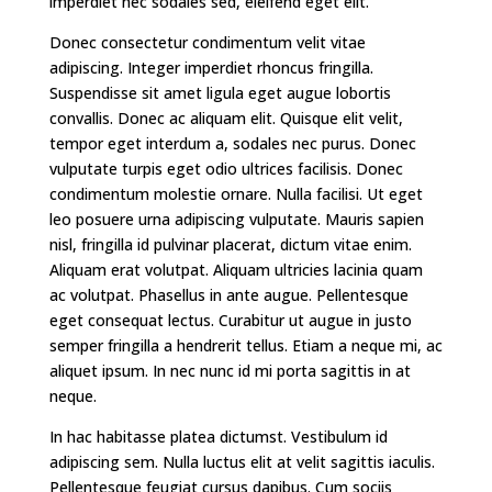
imperdiet nec sodales sed, eleifend eget elit.
Donec consectetur condimentum velit vitae
adipiscing. Integer imperdiet rhoncus fringilla.
Suspendisse sit amet ligula eget augue lobortis
convallis. Donec ac aliquam elit. Quisque elit velit,
tempor eget interdum a, sodales nec purus. Donec
vulputate turpis eget odio ultrices facilisis. Donec
condimentum molestie ornare. Nulla facilisi. Ut eget
leo posuere urna adipiscing vulputate. Mauris sapien
nisl, fringilla id pulvinar placerat, dictum vitae enim.
Aliquam erat volutpat. Aliquam ultricies lacinia quam
ac volutpat. Phasellus in ante augue. Pellentesque
eget consequat lectus. Curabitur ut augue in justo
semper fringilla a hendrerit tellus. Etiam a neque mi, ac
aliquet ipsum. In nec nunc id mi porta sagittis in at
neque.
In hac habitasse platea dictumst. Vestibulum id
adipiscing sem. Nulla luctus elit at velit sagittis iaculis.
Pellentesque feugiat cursus dapibus. Cum sociis